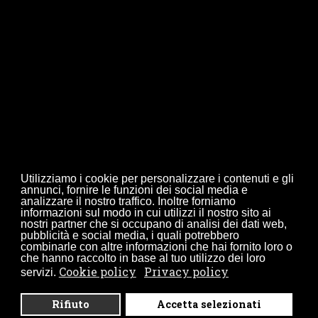
info@diamanteponteggi.com
Orari
Lun - Ven: 07:00 - 19:00
Sabato: 08:00 - 12:00
Utilizziamo i cookie per personalizzare i contenuti e gli
Domenica: CHIUSO
annunci, fornire le funzioni dei social media e
analizzare il nostro traffico. Inoltre forniamo
informazioni sul modo in cui utilizzi il nostro sito ai
nostri partner che si occupano di analisi dei dati web,
pubblicità e social media, i quali potrebbero
combinarle con altre informazioni che hai fornito loro o
che hanno raccolto in base al tuo utilizzo dei loro
Cookie policy
Privacy policy
servizi.
Rifiuto
Accetta selezionati