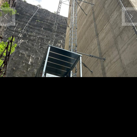
Sede legale
Via 1° Maggio 14 | 28050 Pombia NO
REA: NO - 307692
Cap. Sociale: € 10.000,00
Sede operativa
Via Cesare Pavesi 22 | 28040 Borgo Ticino NO
+39 327 696 5436