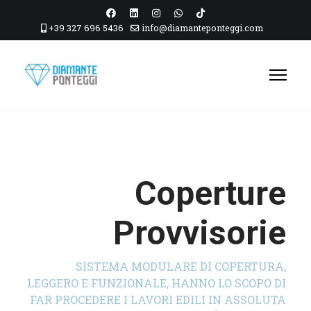
+39 327 696 5436
info@diamanteponteggi.com
Coperture
Provvisorie
SISTEMA MODULARE DI COPERTURA,
LEGGERO E FUNZIONALE, HANNO LO SCOPO DI
FAR PROCEDERE I LAVORI EDILI IN ASSOLUTA