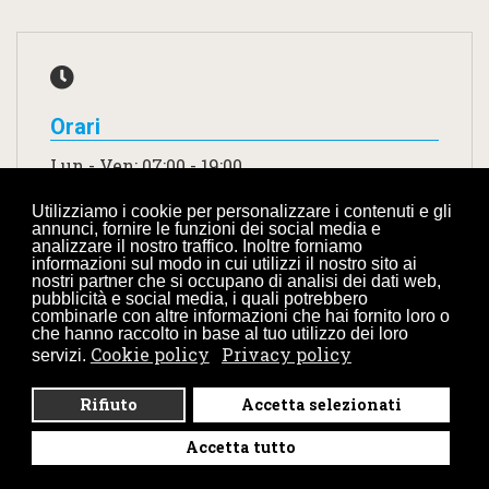
Orari
Lun - Ven: 07:00 - 19:00
Sabato: 08:00 - 12:00
Utilizziamo i cookie per personalizzare i contenuti e gli
Domenica: CHIUSO
annunci, fornire le funzioni dei social media e
analizzare il nostro traffico. Inoltre forniamo
informazioni sul modo in cui utilizzi il nostro sito ai
nostri partner che si occupano di analisi dei dati web,
pubblicità e social media, i quali potrebbero
combinarle con altre informazioni che hai fornito loro o
che hanno raccolto in base al tuo utilizzo dei loro
Cookie policy
Privacy policy
servizi.
Rifiuto
Accetta selezionati
Accetta tutto
Cookie Policy
Privacy Policy
www.montaggio-smontaggio-ponteggi-sospesi.it