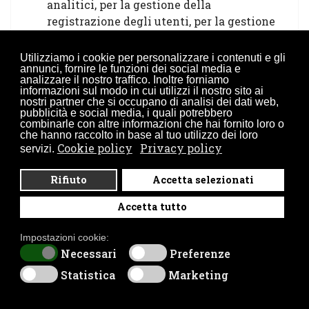
analitici, per la gestione della
registrazione degli utenti, per la gestione
dei commenti e del database, per il
commercio elettronico, per l'elaborazione
Utilizziamo i cookie per personalizzare i contenuti e gli
annunci, fornire le funzioni dei social media e
dei pagamenti etc. L'uso di tali strumenti
analizzare il nostro traffico. Inoltre forniamo
comporta la raccolta e il trattamento di
informazioni sul modo in cui utilizzi il nostro sito ai
nostri partner che si occupano di analisi dei dati web,
Dati Personali. Alcuni di questi servizi
pubblicità e social media, i quali potrebbero
funzionano attraverso server dislocati
combinarle con altre informazioni che hai fornito loro o
che hanno raccolto in base al tuo utilizzo dei loro
geograficamente in luoghi differenti,
Cookie policy
Privacy policy
servizi.
rendendo difficile la determinazione del
luogo esatto in cui vengono conservati i
Rifiuto
Accetta selezionati
Dati Personali.
Accetta tutto
Joomla.com (OSM Development
Team)
Impostazioni cookie:
Necessari
Preferenze
Joomla.com è una piattaforma fornita da
OSM Development Team che consente al
Statistica
Marketing
Titolare di sviluppare, far funzionare ed
ospitare questo Sito Web.